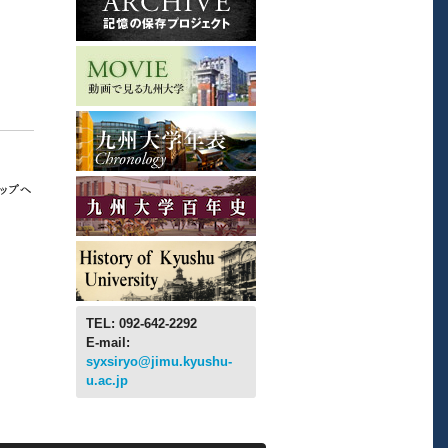
TEL: 092-642-2292
E-mail:
syxsiryo@jimu.kyushu-
u.ac.jp