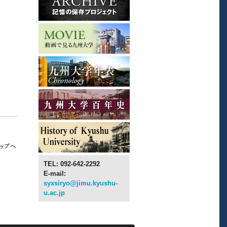
TEL: 092-642-2292
E-mail:
syxsiryo@jimu.kyushu-
u.ac.jp