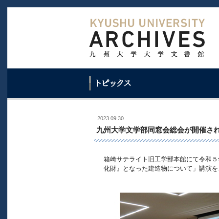
2023.09.30
九州大学文学部同窓会総会が開催さ
箱崎サテライト旧工学部本館にて令和５
化財』となった建造物について」講演を