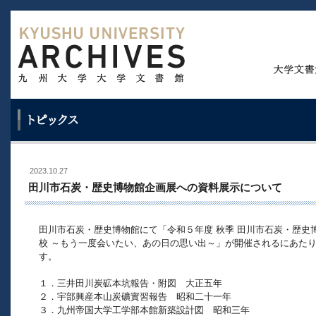
2023.10.27
田川市石炭・歴史博物館企画展への資料展示について
田川市石炭・歴史博物館にて「令和５年度 秋季 田川市石炭・歴史
校 ～もう一度会いたい、あの日の思い出～」が開催されるにあた
す。
１．三井田川炭砿本坑報告・附図 大正五年
２．宇部興産本山炭礦實習報告 昭和二十一年
３．九州帝国大学工学部本館新築設計図 昭和三年