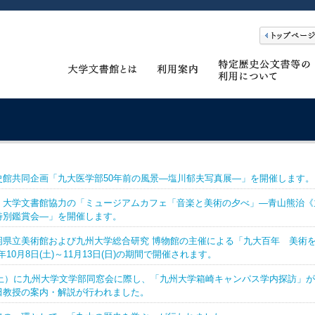
史館共同企画「九大医学部50年前の風景―塩川郁夫写真展―」を開催します。
・大学文書館協力の「ミュージアムカフェ「音楽と美術の夕べ」―青山熊治《
特別鑑賞会―」を開催します。
岡県立美術館および九州大学総合研究 博物館の主催による「九大百年 美術
年10月8日(土)～11月13日(日)の期間で開催されます。
（土）に九州大学文学部同窓会に際し、「九州大学箱崎キャンパス学内探訪」
田教授の案内・解説が行われました。