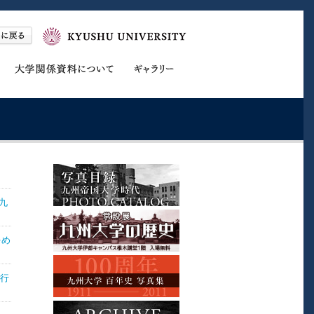
九
をめ
が行