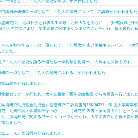
修の一環として、「九大の歴史を学ぶ」が行われました。
専門職員級研修の一環として、「九大の歴史について」の講義が行われました
盤研究(C)「地域社会と戦後学生運動―九州大学を中心に―」(研究代表:折田
連研究会の共催により、学生運動に関するシンポジウムが開かれ、折田教授が
ンパスを科学するⅠ」の一環として、「九州大学 史と伊都キャンパス」 （大
れました。
同で「九大の歴史を語る什器たちー家具類と食器ー」 の展示を開催中です。
研修の一環として、「九大の歴史にふれる」が行われました。
第22輯を刊行しました。
博物館セミナーが行われ、大学文書館・百年史編集室 からも報告を行いまし
学術研究助成基金助成金）基盤研究(C)課題番号15K04237「帝 国大学農学
研究―九州帝国大学農学部を中心に―」（研究代 表者：藤岡健太郎）とソウ
より、演習林史に関するワーク ショップが開かれ、大学文書館から折田悦郎
参加しました。
ニュース』第39号を刊行しました。