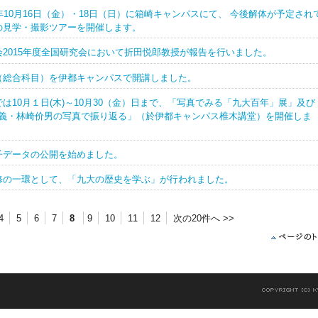
年10月16日（金）・18日（日）に箱崎キャンパスにて、 今後解体が予定され
の見学・撮影ツアーを開催します。
2015年度全国研究会において折田悦郎教授が報告を行いました。
（総合科目）を伊都キャンパスで開講しました。
は10月１日(木)～10月30（金）日まで、「写真でみる「九大百年」展」及び
上節義・林崎价男の写真で振り返る」（於伊都キャンパス椎木講堂）を開催しま
子データの公開を始めました。
修の一環として、「九大の歴史を学ぶ」が行われました。
4
5
6
7
8
9
10
11
12
次の20件へ >>