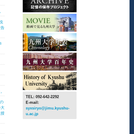
。
悦
報告
学
た。
TEL: 092-642-2292
部の
E-mail:
ル大
syxsiryo@jimu.kyushu-
教授
u.ac.jp