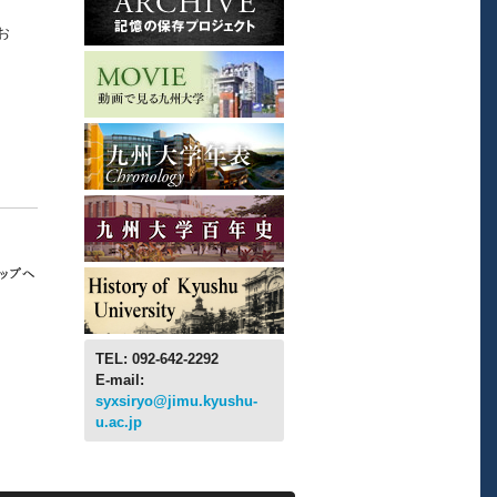
お
TEL: 092-642-2292
E-mail:
syxsiryo@jimu.kyushu-
u.ac.jp