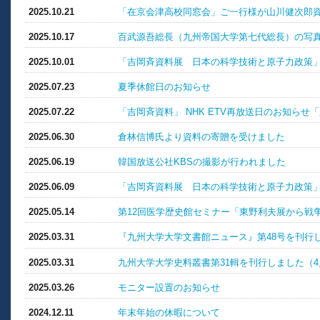
2025.10.21
「在京会津高校同窓会」ご一行様が山川健次郎
2025.10.17
百武源吾総長（九州帝国大学第七代総長）の写
2025.10.01
「吉岡斉資料展 日本の科学技術と原子力政策」
2025.07.23
夏季休館日のお知らせ
2025.07.22
「吉岡斉資料」 NHK ETV再放送日のお知ら
2025.06.30
倉林信博氏より資料の寄贈を受けました
2025.06.19
韓国放送公社KBSの撮影が行われました
2025.06.09
「吉岡斉資料展 日本の科学技術と原子力政策
2025.05.14
第12回医学歴史館セミナー「東野利夫展から戦
2025.03.31
『九州大学大学文書館ニュース』第48号を刊行し
2025.03.31
九州大学大学史料叢書第31輯を刊行しました（4
2025.03.26
モニター設置のお知らせ
2024.12.11
年末年始の休暇について